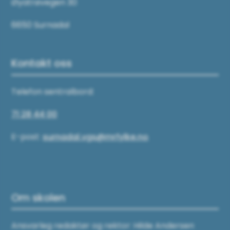
Øyatrøvegen 30
6650 Surnadal
Kontakt oss
Telefon sentralbord:
71 28 44 00
E-post:
surnadal.vgs@mrfylke.no
Om skolen
Ansvarleg redaktør og rektor: Hilde Andersen