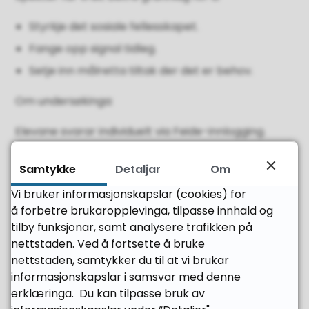
Styrkje det sosiale fellesskapet.
Fange opp signal tidleg.
Setje inn målretta tiltak der det er behov.
Om undersøkinga:
Elevane svarar individuelt via Feide-innlogging.
Undersøkinga er ikkje anonym, men svara er
Samtykke
Detaljar
Om
konfidensielle og blir berre bruka av tilsette som
Vi bruker informasjonskapslar (cookies) for
har behov for informasjonen i arbeidet med
å forbetre brukaropplevinga, tilpasse innhald og
klassemiljøet.
tilby funksjonar, samt analysere trafikken på
Resultata blir også bruka i det systematiske
nettstaden. Ved å fortsette å bruke
arbeidet med elevane sitt psykososiale miljø, i tråd
nettstaden, samtykker du til at vi brukar
med Opplæringslova kapittel 12.
informasjonskapslar i samsvar med denne
erklæringa. Du kan tilpasse bruk av
Dersom de har spørsmål om Spekter-