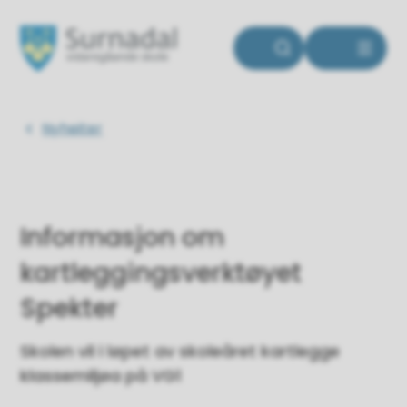
Surnadal vidaregåande skole
Du er her:
Nyheiter
Informasjon om
kartleggingsverktøyet
Spekter
Skolen vil i løpet av skoleåret kartlegge
klassemiljøa på VG1