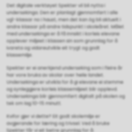
Det digitale verktøyet Spekter vil bli nytta i
undersøkinga. Den
er planlagt gjennomført i alle
vg1-klassar no i haust, men det kan óg bli aktuelt i
andre klassar på andre tidspunkt i skoleåret. Målet
med undersøkinga er å få innsikt i korleis elevane
opplever miljøet i klassen sin som grunnlag for å
ivareta og vidareutvikle eit trygt og godt
klassemiljø.
Spekter er ei anerkjend undersøking som i fleire år
har vore bruka av skolar over heile landet.
Undersøkinga er utvikla for å gi elevane ei stemme
og synleggjere korleis klassemiljøet blir opplevd.
Undersøkinga blir gjennomført digitalt på skolen og
tek om lag 10–15 minutt.
Kvifor gjer vi dette? Eit godt skolemiljø er
avgjerande for læring og trivsel. Ved å bruke
Spekter får vi eit betre grunnlag for å: